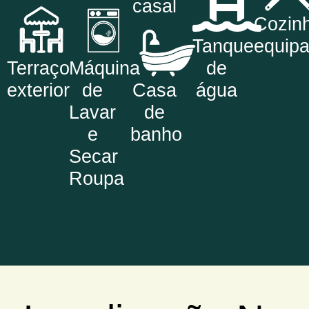
casal
Cozin
Tanque
equip
Terraço
Máquina
de
exterior
de
Casa
água
Lavar
de
e
banho
Secar
Roupa